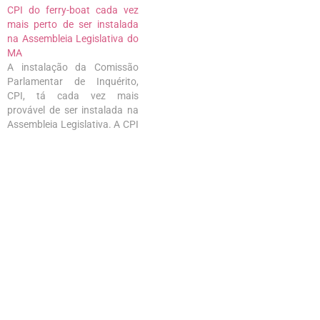
CPI do ferry-boat cada vez
mais perto de ser instalada
na Assembleia Legislativa do
MA
A instalação da Comissão
Parlamentar de Inquérito,
CPI, tá cada vez mais
provável de ser instalada na
Assembleia Legislativa. A CPI
tem como objetivo apurar
irregularidades diversas no
serviço de travessia do ferry-
boat, que atende moradores
de São Luís e de municípios
da Baixada. Autor da
proposta, o deputado
estadual…