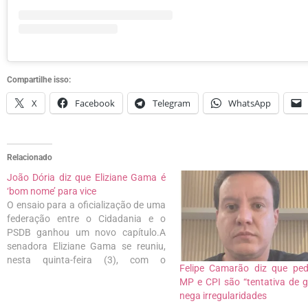
Compartilhe isso:
X
Facebook
Telegram
WhatsApp
Relacionado
João Dória diz que Eliziane Gama é
‘bom nome’ para vice
O ensaio para a oficialização de uma
federação entre o Cidadania e o
PSDB ganhou um novo capítulo.A
senadora Eliziane Gama se reuniu,
nesta quinta-feira (3), com o
Felipe Camarão diz que pe
governador paulista, João Doria
MP e CPI são “tentativa de g
(PSDB), no Palácio dos
nega irregularidades
Bandeirantes, em São Paulo. O