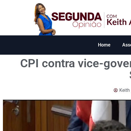
Home
Ass
CPI contra vice-gove
Keith