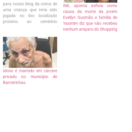
para nosso blog da conta de
IML aponta asfixia como
uma criança que teria sido
causa da morte da jovem
jogada no lixo localizado
Evellyn Gusmão e família de
próximo ao cemitério
Yasmim diz que não recebeu
J.Câmara, em São José de
nenhum amparo do Shopping
Ribamar. Ainda segundo a
denúncia, a sacola contendo
o corpo de uma criança ainda
não identificada, teria sido
arrastada por urubus até que
moradores…
Idoso é mantido em cárcere
privado no município de
Barreirinhas.