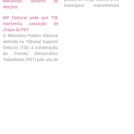
Maranhão durante as
municípios maranhenses
eleições
para o segundo turno das
eleições de 2022. O pedido foi
MP Eleitoral pede que TSE
apresentado pelo corregedor
mantenha cassação de
eleitoral José Luiz Almeida,
chapa do PDT
relator do processo, após
O Ministério Público Eleitoral
consulta às zonas eleitorais
defende no Tribunal Superior
solicitando que os juízes…
Eleitoral (TSE) a condenação
do Partido Democrático
Trabalhista (PDT) pelo uso de
candidata fictícia na disputa
para o cargo de vereador em
Morros (MA), nas Eleições
2020. Em ação ajuizada na
Justiça, o MP Eleitoral
aponta que a legenda teria
lançado uma…