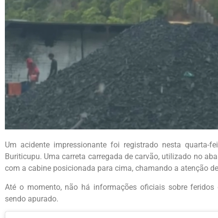
Um acidente impressionante foi registrado nesta quarta-f
Buriticupu. Uma carreta carregada de carvão, utilizado no ab
com a cabine posicionada para cima, chamando a atenção de
Até o momento, não há informações oficiais sobre feridos
sendo apurado.