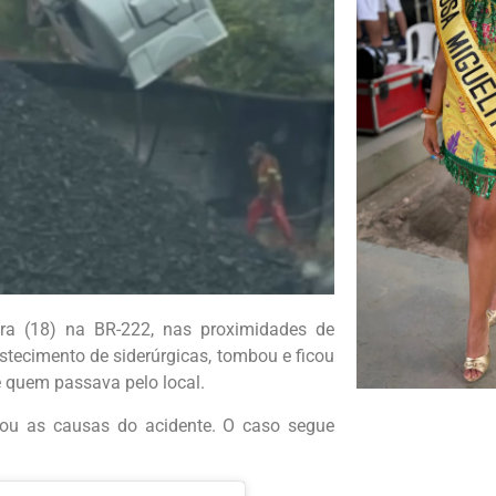
eira (18) na BR-222, nas proximidades de
astecimento de siderúrgicas, tombou e ficou
 quem passava pelo local.
 ou as causas do acidente. O caso segue