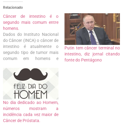
Relacionado
Câncer de intestino é o
segundo mais comum entre
homens.
Dados do Instituto Nacional
do Câncer (INCA) o câncer de
intestino é atualmente o
Putin tem câncer terminal no
segundo tipo de tumor mais
intestino, diz jornal citando
comum em homens e
fonte do Pentágono
mulheres. Fatores genéticos
associados a maus hábitos
alimentares, sedentarismo e
obesidade então entre as
principais causas. A boa
notícia é que o câncer de
intestino é tratável e atinge
No dia dedicado ao Homem,
altos…
números mostram a
incidência cada vez maior de
Câncer de Próstata.