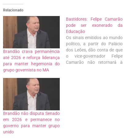
Relacionado
Bastidores: Felipe Camarão
pode ser exonerado da
Educação
Os sinais emitidos ao mundo
político, a partir do Palácio
dos Leões, dão conta de que
Brandão crava permanência
o vice-governador Felipe
até 2026 e reforça liderança
Camarão não retornará à
para manter hegemonia do
Secretaria de Educação, onde
grupo governista no MA
trabalha como seu titular
desde o segundo ano do
governo Flávio Dino. Aliás,
não é de agora que o grau de
confiança de…
Brandão não disputa Senado
em 2026 e permanece no
governo para manter grupo
unido