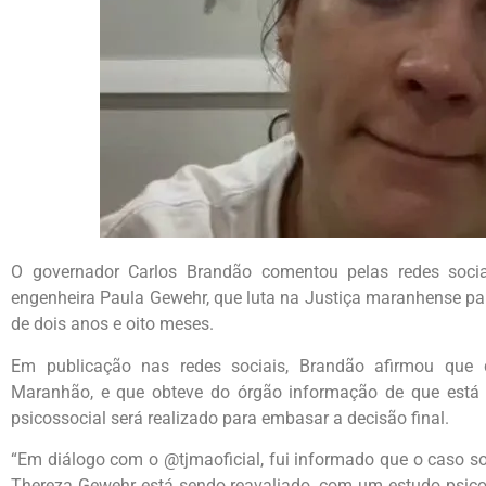
O governador Carlos Brandão comentou pelas redes socia
engenheira Paula Gewehr, que luta na Justiça maranhense par
de dois anos e oito meses.
Em publicação nas redes sociais, Brandão afirmou que 
Maranhão, e que obteve do órgão informação de que está 
psicossocial será realizado para embasar a decisão final.
“Em diálogo com o @tjmaoficial, fui informado que o caso so
Thereza Gewehr está sendo reavaliado, com um estudo psicos