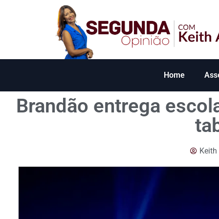
Home
Ass
Brandão entrega escola
ta
Keith