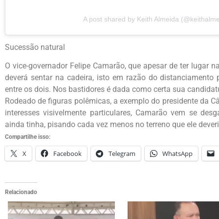
A post shared by Keith Almeida (@keithalmei
Sucessão natural
O vice-governador Felipe Camarão, que apesar de ter lugar n
deverá sentar na cadeira, isto em razão do distanciamento p
entre os dois. Nos bastidores é dada como certa sua candida
Rodeado de figuras polêmicas, a exemplo do presidente da Câ
interesses visivelmente particulares, Camarão vem se de
ainda tinha, pisando cada vez menos no terreno que ele dever
Compartilhe isso:
X
Facebook
Telegram
WhatsApp
Relacionado