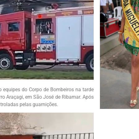
o equipes do Corpo de Bombeiros na tarde
airro Araçagi, em São José de Ribamar. Após
troladas pelas guarnições.