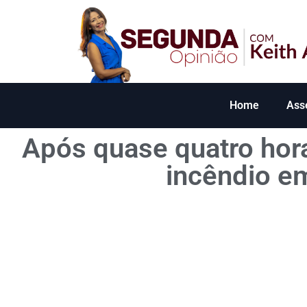
Home
Ass
Após quase quatro hor
incêndio em