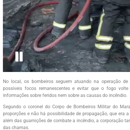
No local, os bombeiros seguem atuando na operação de re
possíveis focos remanescentes e evitar que o fogo volt
informações sobre feridos nem sobre as causas do incêndio.
Segundo o coronel do Corpo de Bombeiros Militar do Mara
proporções e não há possibilidade de propagação, que era a
além das guarnições de combate a incêndio, a corporação ta
das chamas.