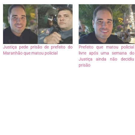
Justiça pede prisão de prefeito do
Prefeito que matou policia
Maranhão que matou policial
livre após uma semana do 
Justiça ainda não decidiu
prisão