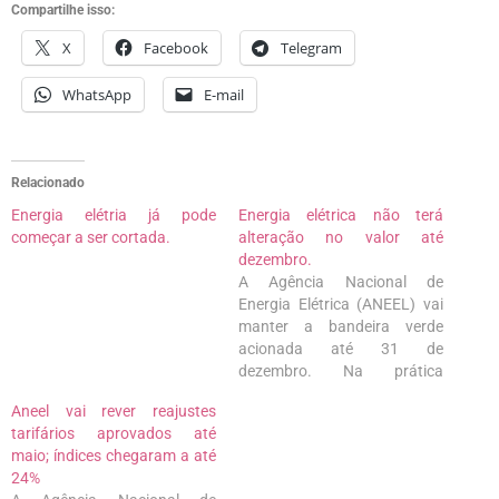
Compartilhe isso:
X
Facebook
Telegram
WhatsApp
E-mail
Relacionado
Energia elétria já pode
Energia elétrica não terá
começar a ser cortada.
alteração no valor até
dezembro.
A Agência Nacional de
Energia Elétrica (ANEEL) vai
manter a bandeira verde
acionada até 31 de
dezembro. Na prática
nenhuma tarifa extra será
Aneel vai rever reajustes
cobrada na conta de luz até o
tarifários aprovados até
fim do ano. O objetivo é
maio; índices chegaram a até
aliviar a conta de luz dos
24%
consumidores e auxiliar o