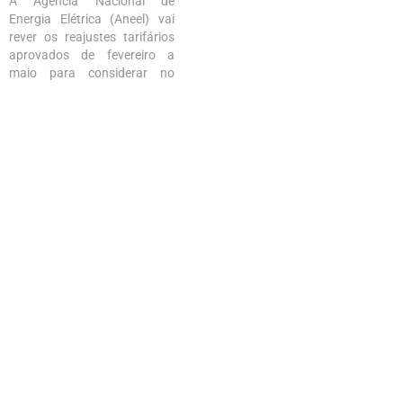
A Agência Nacional de
setor elétrico em meio…
Energia Elétrica (Aneel) vai
rever os reajustes tarifários
aprovados de fevereiro a
maio para considerar no
cálculo a devolução de
tributos pagos a mais pelos
consumidores de energia no
passado. A tendência é que
os reajustes, que em alguns
casos chegaram a até 24%
neste ano,…