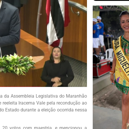
na da Assembleia Legislativa do Maranhão
te reeleita Iracema Vale pela recondução ao
 do Estado durante a eleição ocorrida nessa
s 20 votos com maestria, e mencionou a