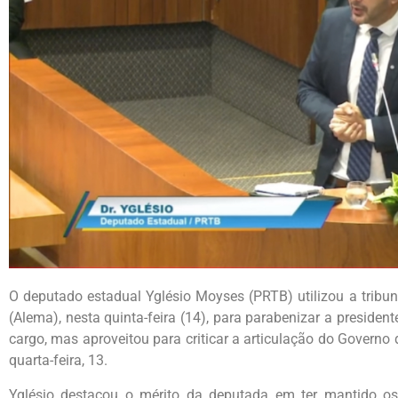
O deputado estadual Yglésio Moyses (PRTB) utilizou a tribu
(Alema), nesta quinta-feira (14), para parabenizar a presiden
cargo, mas aproveitou para criticar a articulação do Governo
quarta-feira, 13.
Yglésio destacou o mérito da deputada em ter mantido o