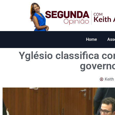
Home
Ass
Yglésio classifica c
governo
Keith