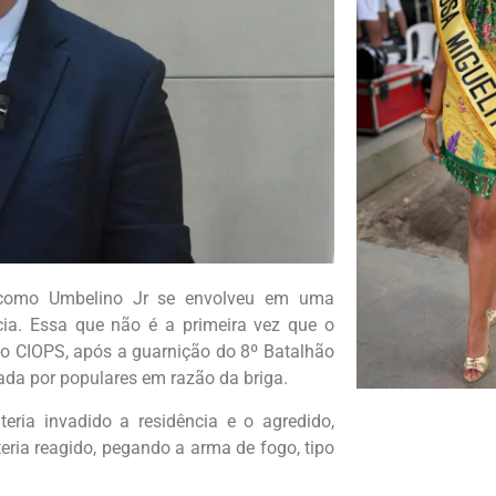
o como Umbelino Jr se envolveu em uma
ia. Essa que não é a primeira vez que o
o CIOPS, após a guarnição do 8º Batalhão
nada por populares em razão da briga.
ria invadido a residência e o agredido,
teria reagido, pegando a arma de fogo, tipo