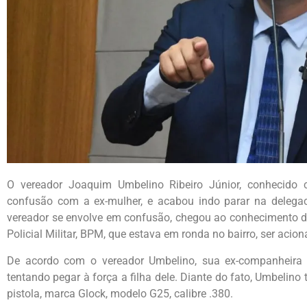
O vereador Joaquim Umbelino Ribeiro Júnior, conhecid
confusão com a ex-mulher, e acabou indo parar na delegac
vereador se envolve em confusão, chegou ao conhecimento d
Policial Militar, BPM, que estava em ronda no bairro, ser acio
De acordo com o vereador Umbelino, sua ex-companheira te
tentando pegar à força a filha dele. Diante do fato, Umbelino 
pistola, marca Glock, modelo G25, calibre .380.