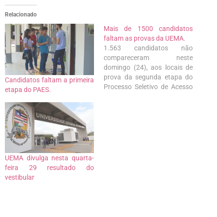
Relacionado
Mais de 1500 candidatos
faltam as provas da UEMA.
1.563 candidatos não
compareceram neste
domingo (24), aos locais de
prova da segunda etapa do
Candidatos faltam a primeira
Processo Seletivo de Acesso
etapa do PAES.
à Educação Superior (PAES
2020), pela Universidade
Estadual do Maranhão
(UEMA). Cerca de 66.746 mil
pessoas se inscreveram para
concorrer as 4.030 vagas
destinadas para UMA e as
UEMA divulga nesta quarta-
910 para UEMASul.…
feira 29 resultado do
vestibular