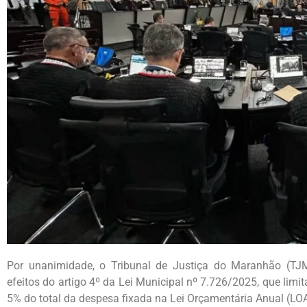
Por unanimidade, o Tribunal de Justiça do Maranhão (TJMA
efeitos do artigo 4º da Lei Municipal nº 7.726/2025, que limi
5% do total da despesa fixada na Lei Orçamentária Anual (LO