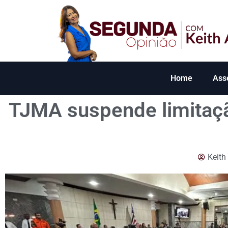
Home
Ass
TJMA suspende limitaçã
Keith