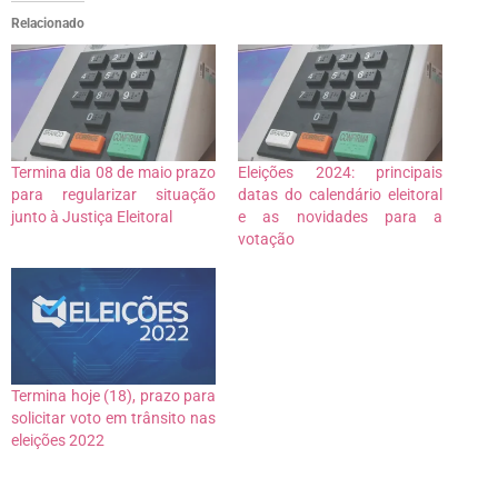
Relacionado
Termina dia 08 de maio prazo
Eleições 2024: principais
para regularizar situação
datas do calendário eleitoral
junto à Justiça Eleitoral
e as novidades para a
votação
Termina hoje (18), prazo para
solicitar voto em trânsito nas
eleições 2022