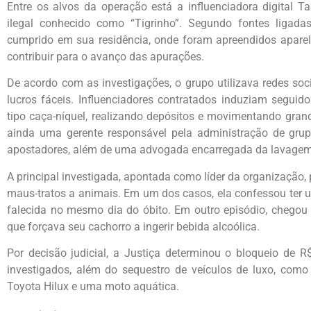
Entre os alvos da operação está a influenciadora digital T
ilegal conhecido como “Tigrinho”. Segundo fontes ligad
cumprido em sua residência, onde foram apreendidos apare
contribuir para o avanço das apurações.
De acordo com as investigações, o grupo utilizava redes soc
lucros fáceis. Influenciadores contratados induziam seguid
tipo caça-níquel, realizando depósitos e movimentando grand
ainda uma gerente responsável pela administração de gru
apostadores, além de uma advogada encarregada da lavagem 
A principal investigada, apontada como líder da organização, 
maus-tratos a animais. Em um dos casos, ela confessou ter u
falecida no mesmo dia do óbito. Em outro episódio, chegou 
que forçava seu cachorro a ingerir bebida alcoólica.
Por decisão judicial, a Justiça determinou o bloqueio de 
investigados, além do sequestro de veículos de luxo, co
Toyota Hilux e uma moto aquática.