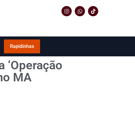
Rapidinhas
da ‘Operação
 no MA