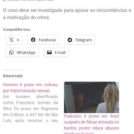
O caso deve ser investigado para apurar as circunstâncias e
a motivação do crime.
Compartilhe isso:
X
Facebook
Telegram
WhatsApp
E-mail
Relacionado
Homem é preso em colinas,
por importunação sexual.
Um homem identificado
como Francisco Gomes da
Silva foi preso em flagrante
em Colinas, a 437 km de São
Padrasto é preso em Arari
Luís, após mostrar o seu
suspeito de filmar enteada no
órgão genital para uma
banho; jovem relata abusos
criança de apenas cinco
desde os 9 anos