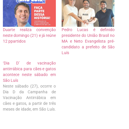
Duarte realiza convenção
Pedro Lucas é definido
neste domingo (21) e já reúne
presidente do União Brasil no
12 ppartidos
MA e Neto Evangelista pré-
candidato a prefeito de São
Luís
‘Dia D’ de vacinação
antirrábica para cães e gatos
acontece neste sábado em
São Luís
Neste sábado (27), ocorre o
Dia D da Campanha de
Vacinação Antirrábica em
cães e gatos, a partir de três
meses de idade, em São Luís.
A ação começa pelos bairros
na região do Centro e no
bairro Coroadinho e