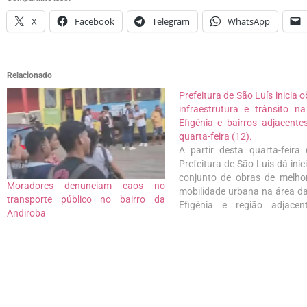
X
Facebook
Telegram
WhatsApp
Relacionado
Prefeitura de São Luís inicia 
infraestrutura e trânsito n
Efigênia e bairros adjacente
quarta-feira (12).
A partir desta quarta-feira 
Prefeitura de São Luis dá iníc
conjunto de obras de melho
Moradores denunciam caos no
mobilidade urbana na área d
transporte público no bairro da
Efigênia e região adjacen
Andiroba
serviços consiste
reestruturação da pavimen
na instalação de novo co
semafórico no cruzamento 
Avenida Principal…