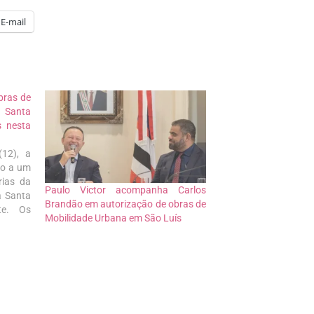
E-mail
obras de
a Santa
s nesta
(12), a
io a um
rias da
Paulo Victor acompanha Carlos
a Santa
Brandão em autorização de obras de
te. Os
Mobilidade Urbana em São Luís
m na
tação e
njunto
entre a