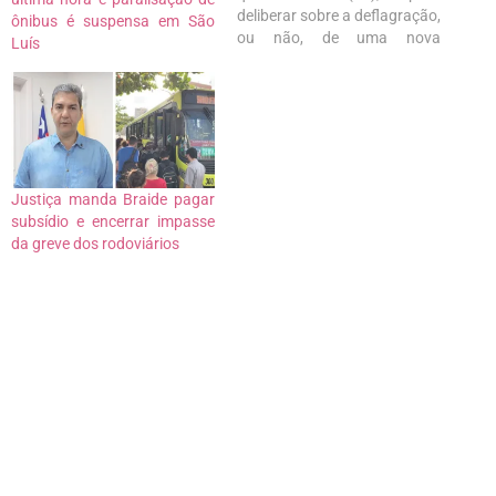
deliberar sobre a deflagração,
ônibus é suspensa em São
ou não, de uma nova
Luís
paralisação do sistema de
transporte público da capital
maranhense, só que de 100%.
A informação foi confirmada
pelo presidente do Sindicato
dos Rodoviários do
Maranhão, Marcelo Brito.
Justiça manda Braide pagar
Segundo ele, a…
subsídio e encerrar impasse
da greve dos rodoviários