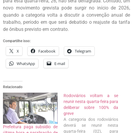
para esta quarta-feira, 26, não será deflagrada. Contudo, um
novo movimento grevista pode surgir no início de 2026,
quando a categoria volta a discutir a convenção anual de
trabalho, período em que será debatido o reajuste da tarifa
de ônibus previsto em contrato.
Compartilhe isso:
X
Facebook
Telegram
WhatsApp
E-mail
Relacionado
Rodoviários voltam a se
reunir nesta quarta-feira para
deliberar sobre 100% da
greve
A categoria dos rodoviários
deverá se reunir nesta
Prefeitura paga subsídio de
quarta-feira (02), para
última hora e paralisação de