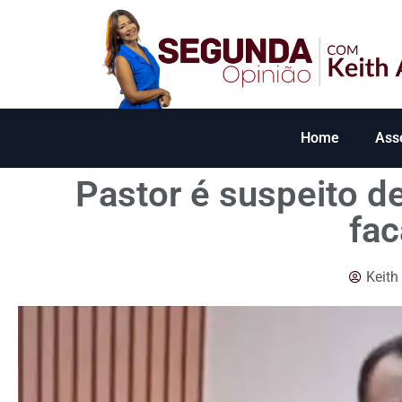
Home
Ass
Pastor é suspeito d
fa
Keith