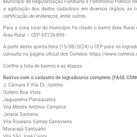
Municipal de Regularização Fundiária e Patrimônio Público te
a agilização dos dados cadastrais em diversos órgãos, as c
certificação de endereços, entre outros.
Para a zona rural do município foi criado o bairro Área Rur
Área Rural – CEP 65126-899.
A partir desta quinta-feira (15/08/2024) o CEP para os lograd
consulta na página oficial dos Correios: https://www.correios.
Confira a lista de bairros e as etapas:
Bairros com o cadastro de logradouros completo (FASE C
J. Câmara II Vila Dr. Julinho
Outeiro Boa Vista
Jaguarema Panaquatira
Vila Mestre Antônio Campina
Jararaí Santana
Vila Roseana Sarney Canavieira
Maracajá Santuário
Vila São José Caúra