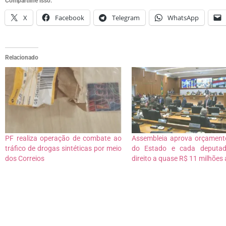
Compartilhe isso:
X
Facebook
Telegram
WhatsApp
Relacionado
PF realiza operação de combate ao
Assembleia aprova orçamen
tráfico de drogas sintéticas por meio
do Estado e cada deputad
dos Correios
direito a quase R$ 11 milhões