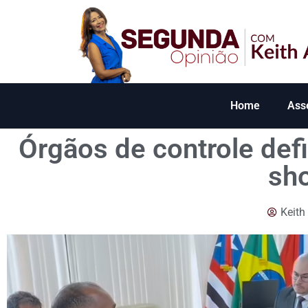
Home
Ass
Órgãos de controle def
sh
Keith