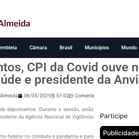
embleia
Câmara
Brasil
Municípios
Mundo
tos, CPI da Covid ouve n
aúde e presidente da Anvi
 Almeida
06/05/2021
07:02
Comente
a de depoimentos. Durante a sessão, serão
Participe
residente da Agência Nacional de Vigilância
Publicidade
rno federal no combate à pandemia e para