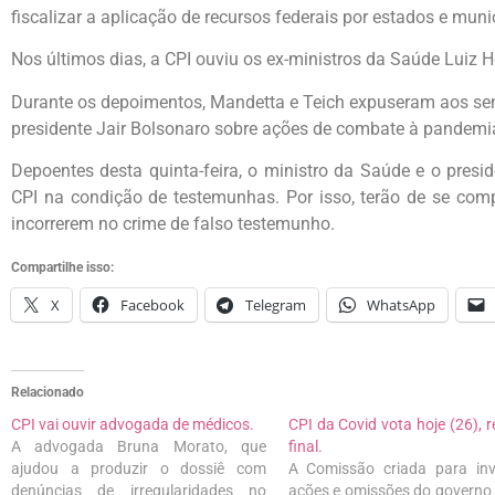
fiscalizar a aplicação de recursos federais por estados e muni
Nos últimos dias, a CPI ouviu os ex-ministros da Saúde Luiz 
Durante os depoimentos, Mandetta e Teich expuseram aos sen
presidente Jair Bolsonaro sobre ações de combate à pandemi
Depoentes desta quinta-feira, o ministro da Saúde e o presi
CPI na condição de testemunhas. Por isso, terão de se comp
incorrerem no crime de falso testemunho.
Compartilhe isso:
X
Facebook
Telegram
WhatsApp
Relacionado
CPI vai ouvir advogada de médicos.
CPI da Covid vota hoje (26), r
A advogada Bruna Morato, que
final.
ajudou a produzir o dossiê com
A Comissão criada para inv
denúncias de irregularidades no
ações e omissões do governo 