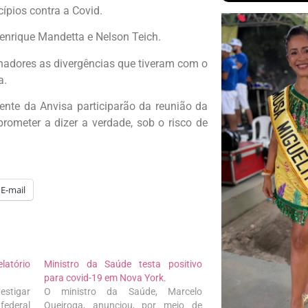
cípios contra a Covid.
Henrique Mandetta e Nelson Teich.
adores as divergências que tiveram com o
a.
dente da Anvisa participarão da reunião da
rometer a dizer a verdade, sob o risco de
E-mail
elatório
Ministro da Saúde testa positivo
para covid-19 em Nova York.
estigar
O ministro da Saúde, Marcelo
federal
Queiroga, anunciou, por meio de