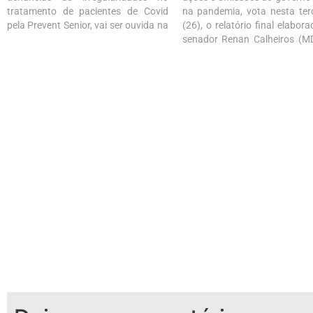
tratamento de pacientes de Covid
na pandemia, vota nesta terç
pela Prevent Senior, vai ser ouvida na
(26), o relatório final elabor
CPI da Covid. Segundo o presidente
senador Renan Calheiros (M
da Comissão, Omar Aziz (PSD-AM),
A análise do parecer será o
ela deve depor na terça ou na quarta
ato da comissão, criada h
da semana que vem. Ela…
meses para investigar as 
omissões do governo federal 
a…