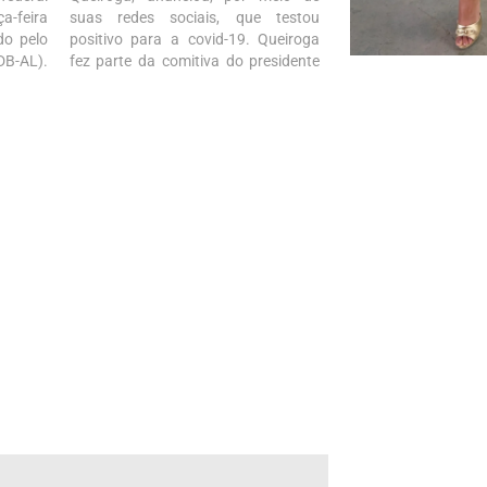
a-feira
suas redes sociais, que testou
ado pelo
positivo para a covid-19. Queiroga
DB-AL).
fez parte da comitiva do presidente
 último
Jair Bolsonaro que esteve em Nova
á seis
York (EUA) para a a 76ª Assembleia
ações e
Geral das Nações Unidas (ONU). O
durante
ministro disse que “ficará em…