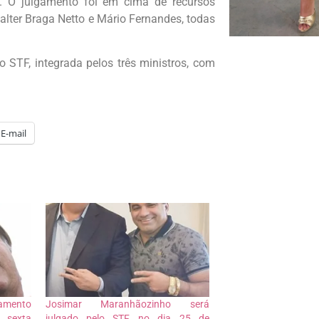
o.
O julgamento foi em cima de recursos
alter Braga Netto e Mário Fernandes, todas
 STF, integrada pelos três ministros, com
E-mail
gamento
Josimar Maranhãozinho será
a sexta
julgado pelo STF no dia 25 de