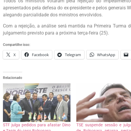
Todos os ministros votaram pela rejeição do impediment
apresentados pela defesa do ex-presidente e pelos generais W
alegando parcialidade dos ministros envolvidos.
Com a rejeição, a análise será mantida na Primeira Turma do
julgamento previsto para a próxima terça-feira (25).
Compartilhe isso:
X
Facebook
Telegram
WhatsApp
Relacionado
STF julga pedidos para afastar Dino
TSE suspende sessão e jul
e Zanin do caso Bolsonaro
de Bolsonaro retorna nest