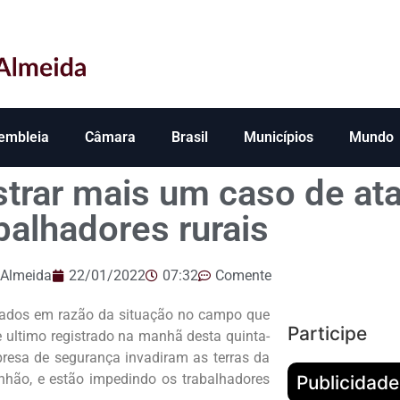
embleia
Câmara
Brasil
Municípios
Mundo
strar mais um caso de at
balhadores rurais
 Almeida
22/01/2022
07:32
Comente
rados em razão da situação no campo que
Participe
e ultimo registrado na manhã desta quinta-
presa de segurança invadiram as terras da
nhão, e estão impedindo os trabalhadores
Publicidade