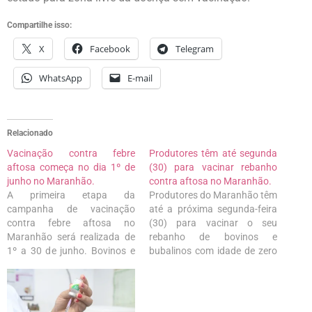
Compartilhe isso:
X
Facebook
Telegram
WhatsApp
E-mail
Relacionado
Vacinação contra febre
Produtores têm até segunda
aftosa começa no dia 1º de
(30) para vacinar rebanho
junho no Maranhão.
contra aftosa no Maranhão.
A primeira etapa da
Produtores do Maranhão têm
campanha de vacinação
até a próxima segunda-feira
contra febre aftosa no
(30) para vacinar o seu
Maranhão será realizada de
rebanho de bovinos e
1º a 30 de junho. Bovinos e
bubalinos com idade de zero
bubalinos de todas as idades
a dois anos contra a febre
devem ser vacinados durante
aftosa. A expectativa da
essa etapa. Segundo a
Agência Estadual de Defesa
Agência Estadual de Defesa
Agropecuária do Maranhão