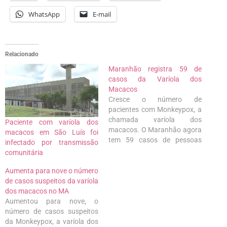
WhatsApp
E-mail
Relacionado
Maranhão registra 59 de
casos da Varíola dos
Macacos
Cresce o número de
pacientes com Monkeypox, a
chamada varíola dos
Paciente com varíola dos
macacos. O Maranhão agora
macacos em São Luís foi
tem 59 casos de pessoas
infectado por transmissão
com diagnóstico positivo
comunitária
para a doença segundo
dados da Secretaria de Saúde
Aumenta para nove o número
do Maranhão (SES). Dos
de casos suspeitos da varíola
casos confirmados, 47 são
dos macacos no MA
de pacientes de São Luís,
Aumentou para nove, o
outros 12 casos são
número de casos suspeitos
oriundas…
da Monkeypox, a varíola dos