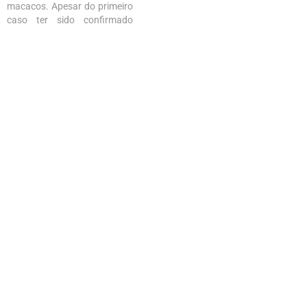
macacos. Apesar do primeiro
caso ter sido confirmado
nesta quarta-feira (10), o
Governo do Maranhão por
meio da Secretaria de Estado
da Saúde deixou passar
quase 48 horas para se
manifestar e marcou coletiva
de imprensa para…