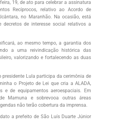
feira, 19, de ato para celebrar a assinatura
tos Recíprocos, relativo ao Acordo de
lcântara, no Maranhão. Na ocasião, está
 decretos de interesse social relativos a
nificará, ao mesmo tempo, a garantia dos
dendo a uma reivindicação histórica das
leiro, valorizando e fortalecendo as duas
 presidente Lula participa da cerimônia de
nha o Projeto de Lei que cria a ALADA,
os e de equipamentos aeroespaciais. Em
a de Mamuna e sobrevooa outras áreas
agendas não terão cobertura da imprensa.
dato a prefeito de São Luís Duarte Júnior