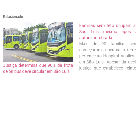
Relacionado
Famílias sem teto ocupam 
São Luís mesmo após J
autorizar retirada
Mais de 90 famílias se
começaram a ocupar o terr
pertence ao Hospital Aquiles 
em São Luís. Apesar da dec
Justiça determina que 90% da frota
justiça que estabelece reint
de ônibus deve circular em São Luís
de posse da área, que pert
estado, as famílias insistem
sair da área. A Vara de Int
Difusos e…