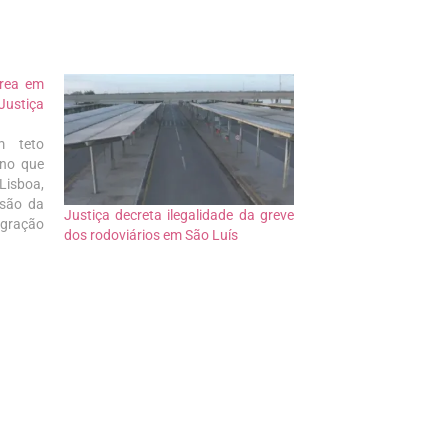
área em
ustiça
m teto
eno que
Lisboa,
isão da
Justiça decreta ilegalidade da greve
egração
dos rodoviários em São Luís
ence ao
 em não
eresses