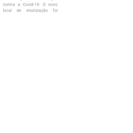
UNDB (Ginásio); Drive-thru -
contra a Covid-19. O novo
Espaço…
local de imunização foi
instalado no ginásio
esportivo da UNDB,
localizado no Renascença.
Com o novo ponto de
vacinação instalado, São Luís
passa a contar com seis
locais de imunização. São…