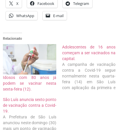
X
Facebook
Telegram
WhatsApp
E-mail
Relacionado
Adolescentes de 16 anos
começam a ser vacinados na
capital.
A campanha de vacinação
contra a Covid-19 segue
normalmente nesta quarta-
Idosos com 80 anos já
feira (14) em São Luís
podem se vacinar nesta
com aplicação da primeira e
sexta-feira (12).
segunda dose das vacina.
Primeira dose da vacina para
São Luís anuncia sexto ponto
adolescentes de 16 anos
de vacinação contra a Covid-
acontece nos seguintes
19.
postos de vacinação. Locais
A Prefeitura de São Luís
de vacinação: Centro
anunciou neste domingo (30)
Municipal de Vacinação –
mais um ponto de vacinação