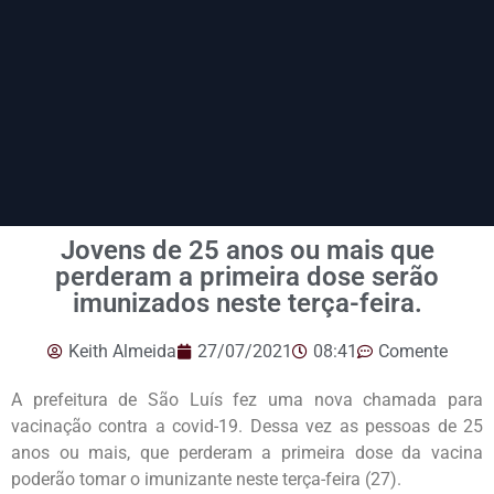
Jovens de 25 anos ou mais que
perderam a primeira dose serão
imunizados neste terça-feira.
Keith Almeida
27/07/2021
08:41
Comente
A prefeitura de São Luís fez uma nova chamada para
vacinação contra a covid-19. Dessa vez as pessoas de 25
anos ou mais, que perderam a primeira dose da vacina
poderão tomar o imunizante neste terça-feira (27).