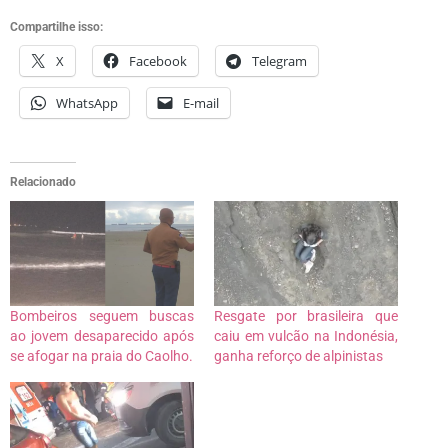
Compartilhe isso:
X
Facebook
Telegram
WhatsApp
E-mail
Relacionado
Bombeiros seguem buscas
Resgate por brasileira que
ao jovem desaparecido após
caiu em vulcão na Indonésia,
se afogar na praia do Caolho.
ganha reforço de alpinistas