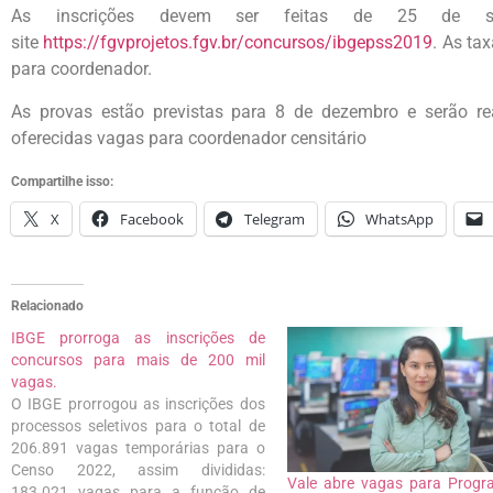
As inscrições devem ser feitas de 25 de 
site
https://fgvprojetos.fgv.br/concursos/ibgepss2019
. As ta
para coordenador.
As provas estão previstas para 8 de dezembro e serão re
oferecidas vagas para coordenador censitário
Compartilhe isso:
X
Facebook
Telegram
WhatsApp
Relacionado
IBGE prorroga as inscrições de
concursos para mais de 200 mil
vagas.
O IBGE prorrogou as inscrições dos
processos seletivos para o total de
206.891 vagas temporárias para o
Censo 2022, assim divididas:
Vale abre vagas para Prog
183.021 vagas para a função de