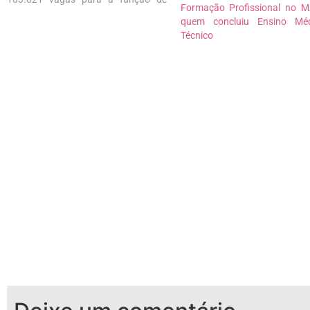
Formação Profissional no 
Recenseador: remuneração de
quem concluiu Ensino Mé
acordo com a produção; taxa de
Técnico
inscrição de R$ 57,50;18.420 vagas
para a função de Agente Censitário
Supervisor: salário de R$ 1.700;…