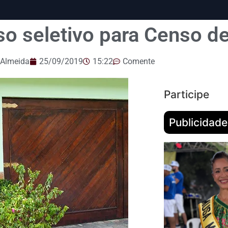
o seletivo para Censo d
 Almeida
25/09/2019
15:22
Comente
Participe
Publicidade