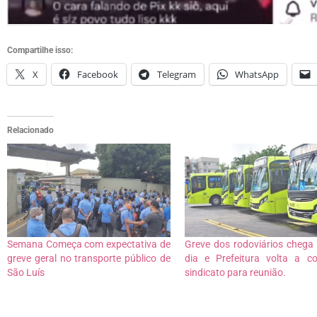
Compartilhe isso:
X
Facebook
Telegram
WhatsApp
Relacionado
Semana Começa com expectativa de
Greve dos rodoviários chega
greve geral no transporte público de
dia e Prefeitura volta a c
São Luís
sindicato para reunião.