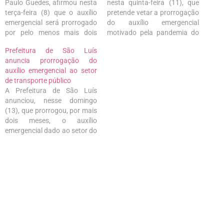
Paulo Guedes, afirmou nesta
nesta quinta-feira (11), que
terça-feira (8) que o auxílio
pretende vetar a prorrogação
emergencial será prorrogado
do auxílio emergencial
por pelo menos mais dois
motivado pela pandemia do
meses. Previsto para
coronavírus se o Congresso
Prefeitura de São Luís
terminar em julho, o benefício
decidir pela manutenção do
anuncia prorrogação do
será estendido até setembro,
valor atual, de R$ 600. A
auxílio emergencial ao setor
mas esse período ainda
declaração foi dada durante
de transporte público
poderá ser ampliado, caso a
transmissão do presidente
A Prefeitura de São Luís
vacinação da população
em rede social. Na última
anunciou, nesse domingo
adulta não esteja avançada.
semana, o Ministério da
(13), que prorrogou, por mais
“Todos…
Economia…
dois meses, o auxílio
emergencial dado ao setor do
transporte público da capital
maranhense. Em novembro
de 2021, a gestão municipal
destinou o valor de
R$8.250,00 para o Sindicato
das Empresas de Transporte
(SET), divididos em três…