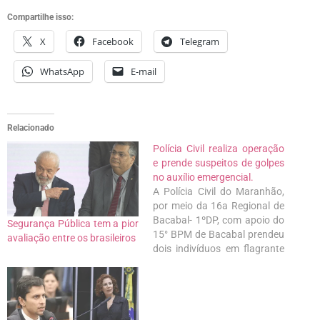
Compartilhe isso:
X
Facebook
Telegram
WhatsApp
E-mail
Relacionado
Polícia Civil realiza operação
e prende suspeitos de golpes
no auxílio emergencial.
A Polícia Civil do Maranhão,
por meio da 16a Regional de
Bacabal- 1ºDP, com apoio do
Segurança Pública tem a pior
15° BPM de Bacabal prendeu
avaliação entre os brasileiros
dois indivíduos em flagrante
delito de crime de estelionato
majorado, contra a Caixa
Econômica Federal. A fraude
consistia em utilizar CPF de