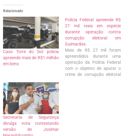
Relacionado
Polícia Federal apreende R$
27 mil reais em espécie
durante operação contra
corrupção eleitoral em
Guimarães.
Mais de R$ 27 mil foram
Caso Torre do Sol: polícia
apreendidos durante uma
apreende mais de R$1 milhão
operação da Polícia Federal
em bens
com o objetivo de apurar o
crime de corrupção eleitoral
no município de Bequimão, a
75 km da capital. A
"Operação Quodomo1"
investiga o crime que teria
sido supostamente praticado
por um cabo eleitoral de
candidato a…
Secretaria de Segurança
divulga nota contestando
versão de Josimar
Maranhãozinho