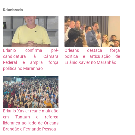
Relacionado
Erlanio confirma pré-
Orleans destaca força
candidatura à Câmara
política e articulação de
Federal e amplia força
Erlânio Xavier no Maranhão
política no Maranhão
Erlanio Xavier reúne multidão
em Tuntum e reforça
liderança ao lado de Orleans
Brandão e Fernando Pessoa