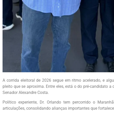
A corrida eleitoral de 2026 segue em ritmo acelerado, e a
pleito que se aproxima. Entre eles, está o do pré-candidato a 
Senador Alexandre Costa.
Político experiente, Dr. Orlando tem percorrido o Maran
articulações, consolidando alianças importantes que fortalece