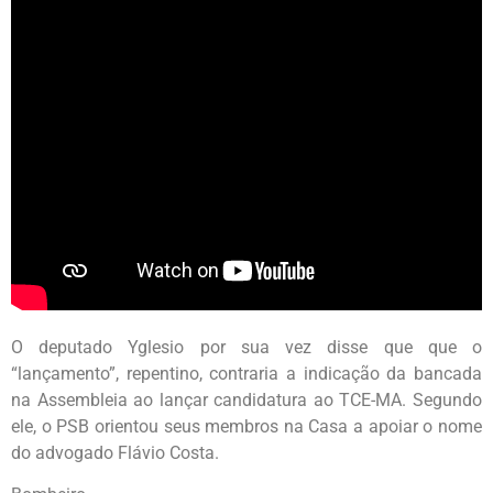
O deputado Yglesio por sua vez disse que que o
“lançamento”, repentino, contraria a indicação da bancada
na Assembleia ao lançar candidatura ao TCE-MA. Segundo
ele, o PSB orientou seus membros na Casa a apoiar o nome
do advogado Flávio Costa.