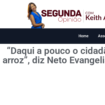
Home
Ass
“Daqui a pouco o cida
arroz”, diz Neto Evange