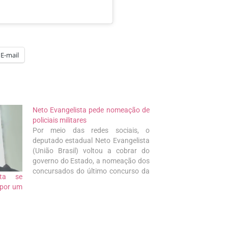
E-mail
Neto Evangelista pede nomeação de
policiais militares
Por meio das redes sociais, o
deputado estadual Neto Evangelista
(União Brasil) voltou a cobrar do
governo do Estado, a nomeação dos
concursados do último concurso da
sta se
Polícia. “Eu insisto com o governo do
 por um
estado que seja chamado os policiais
do último concurso. Três assaltos em
menos de 24 horas…