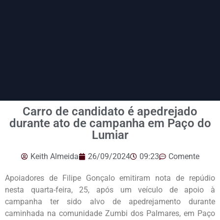
Carro de candidato é apedrejado
durante ato de campanha em Paço do
Lumiar
Keith Almeida
26/09/2024
09:23
Comente
Apoiadores de Filipe Gonçalo emitiram nota de repúdio
nesta quarta-feira, 25, após um veículo de apoio à
campanha ter sido alvo de apedrejamento durante
caminhada na comunidade Zumbi dos Palmares, em Paço