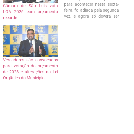
para acontecer nesta sexta-
Câmara de São Luís vota
feira, foi adiada pela segunda
LOA 2026 com orçamento
vez, e agora só deverá ser
recorde
apreciada na próxima terça-
feira dia 10. Após pedido do
líder do Governo Braide na
Câmara Municipal de São
Luís, Raimundo Penha (PDT),
a solicitação foi atendida pela
Mesa…
Vereadores são convocados
para votação do orçamento
de 2023 e alterações na Lei
Orgânica do Município