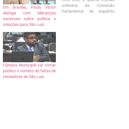
ordinária da Comissão
Em Brasília, Paulo Victor
Parlamentar de Inquérito
dialoga com lideranças
(CPI) que investiga a
nacionais sobre política e
situação do transporte
soluções para São Luís
público em São Luís. Dessa
vez, foram ouvidos dois
convidados: Manoel Cruz,
consultor técnico da
Secretaria Municipal de
Trânsito e Transportes
(SMTT), e José…
Câmara Municipal vai tornar
público o número de faltas de
vereadores de São Luís