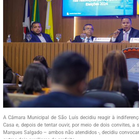
A Câmara Municipal de São Luís decidiu reagir à indifere
Casa e, depois de tentar ouvir, por meio de dois convites, a
Marques Salgado – ambos não atendidos -, decidiu convocar 