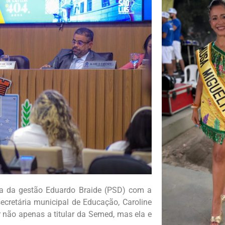
nça da gestão Eduardo Braide (PSD) com a
 secretária municipal de Educação, Caroline
não apenas a titular da Semed, mas ela e