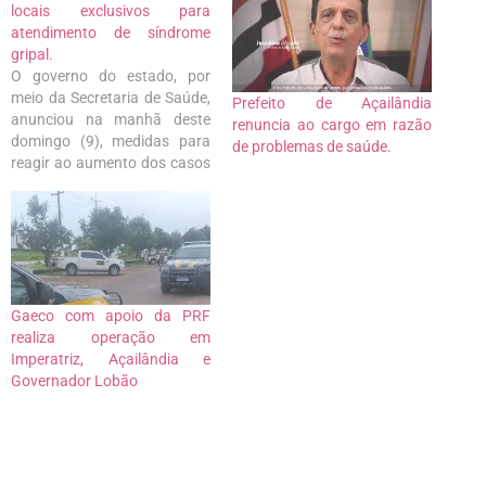
locais exclusivos para
atendimento de síndrome
gripal.
O governo do estado, por
meio da Secretaria de Saúde,
Prefeito de Açailândia
anunciou na manhã deste
renuncia ao cargo em razão
domingo (9), medidas para
de problemas de saúde.
reagir ao aumento dos casos
de pacientes com síndromes
gripais no estado. A principal
medida é a abertura de
ambulatórios e leitos
pediátricos, além de hospitais
exclusivos para pessoas com
síndrome respiratória…
Gaeco com apoio da PRF
realiza operação em
Imperatriz, Açailândia e
Governador Lobão