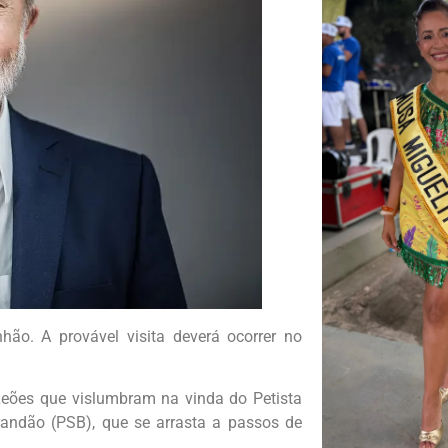
ão. A provável visita deverá ocorrer no
Leões que vislumbram na vinda do Petista
andão (PSB), que se arrasta a passos de